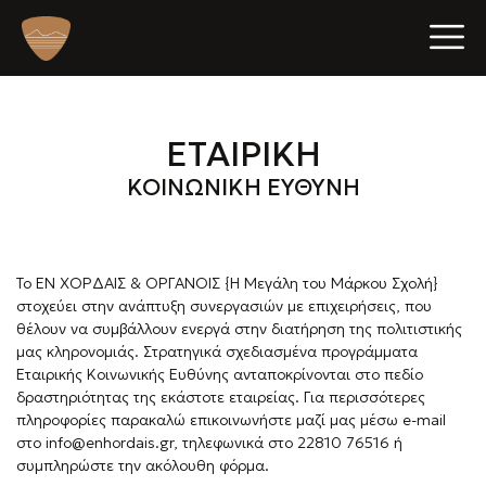
p
e
ΕΤΑΙΡΙΚΗ
n
ΚΟΙΝΩΝΙΚΗ ΕΥΘΥΝΗ
o
Το ΕΝ ΧΟΡΔΑΙΣ & ΟΡΓΑΝΟΙΣ {Η Μεγάλη του Μάρκου Σχολή}
b
στοχεύει στην ανάπτυξη συνεργασιών με επιχειρήσεις, που
θέλουν να συμβάλλουν ενεργά στην διατήρηση της πολιτιστικής
i
μας κληρονομιάς. Στρατηγικά σχεδιασμένα προγράμματα
Εταιρικής Κοινωνικής Ευθύνης ανταποκρίνονται στο πεδίο
l
δραστηριότητας της εκάστοτε εταιρείας. Για περισσότερες
e
πληροφορίες παρακαλώ επικοινωνήστε μαζί μας μέσω e-mail
στο info@enhordais.gr, τηλεφωνικά στο 22810 76516 ή
συμπληρώστε την ακόλουθη φόρμα.