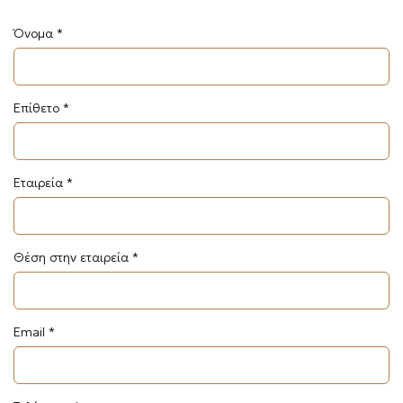
e
Όνομα *
n
u
Επίθετο *
Εταιρεία *
Θέση στην εταιρεία *
Email *