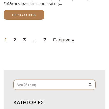
Σάββατο 4 Ιανουαρίου, το κοινό της...
ΠΕΡΙΣΣΟΤΕΡΑ
1
2
3
…
7
Επόμενη »
S
SEARCH
E
A
R
C
ΚΑΤΗΓΟΡΙΕΣ
H
F