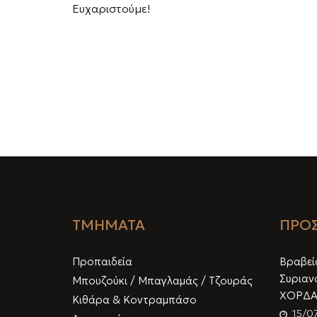
Ευχαριστούμε!
ΤΜΗΜΑΤΑ
ΠΡΟΣ
Προπαιδεία
Βραβεία
Συριαν
Μπουζούκι / Μπαγλαμάς / Τζουράς
ΧΟΡΔΑ
Κιθάρα & Κοντραμπάσο
15/0