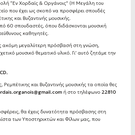
σχολή “Εν Χορδαίς & Οργάνοις” (Η Μεγάλη του
είο που έχει ως σκοπό να προσφέρει σπουδές
τικης και Βυζαντινής μουσικής.
πό 60 σπουδαστές, όπου διδάσκονται μουσική
πεύθυνους καθηγητές.
ς ακόμη μεγαλύτερη πρόσβασή στη γνώση,
ετικό μουσικό θεματικό υλικό. Γι’ αυτό ζητάμε την
 CD.
ής, Ρεμπέτικης και Βυζαντινής μουσικής τα οποία θες
rdais.organois@gmail.com
ή στο τηλέφωνο
22810
σφέρεις, θα έχεις δυνατότητα πρόσβασης στη
 λίστα των Υποστηρικτών και Φίλων μας, που