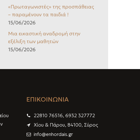
«Πρωταγωνιστές» της προσπάθειας
– παραμένουν τα παιδιά !
15/06/2026
Μια εικαστική αναδρομή στην
εξέλιξη των μαθητών
15/06/2026
ΕΠΙΚΟΙΝΩΝΙΑ
είου
22810 76516, 6932 327772
ων
Χίου & Πάρου, 84100, Σύρος
info@enhordais.gr