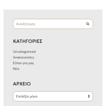
S
SEARCH
E
A
R
C
ΚΑΤΗΓΟΡΙΕΣ
H
F
O
Uncategorized
R
Ανακοινώσεις
:
Είπαν για μας
Νέα
ΑΡΧΕΙΟ
Α
Ρ
Χ
Ε